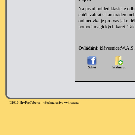
Na první pohled klasické odbo
chtěli zahrát s kamarádem neb
onlineovka je pro vás jako dě
pomocí magických karet. Tak 
Ovládání:
klávesnice:W,A,S,
Sdílet
Stáhnout
©
2010 HryProTebe.cz - všechna práva vyhrazena.