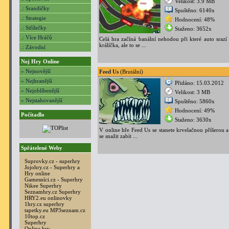
Velikost: 3.9 MB
.: Srandičky
Spuštěno: 6140x
.: Strategie
Hodnocení: 48%
.: Střílečky
Staženo: 3652x
.: Více Hráčů
Celá hra začíná banální nehodou při které auto srazí
králíčka, ale to se ...
.: Závodní
Nej Hry Online
» Nejnovější
Feed Us
(Brutální)
» Nejhranější
Přidáno: 15.03.2012
» Nejoblíbenější
Velikost: 3 MB
» Nejstahovanější
Spuštěno: 5860x
Hodnocení: 49%
Počítadlo
Staženo: 3630x
V online hře Feed Us se stanete krvelačnou příšerou 
se snažit zabít ...
Spřátelené Weby
Suprovky.cz - superhry
Jojohry.cz - Superhry a
Hry online
Gamesníci.cz - Superhry
Nikee Superhry
Seznamhry.cz Superhry
HRY2.eu onlinovky
1hry.cz superhry
tapetky.eu
MP3seznam.cz
10top.cz
Superhry
Online hry