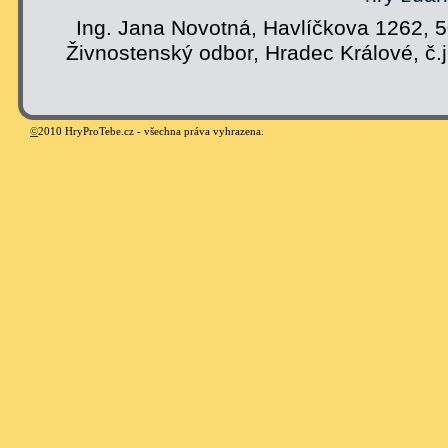
Ing. Jana Novotná, Havlíčkova 1262, 
Živnostenský odbor, Hradec Králové, č.
©
2010 HryProTebe.cz - všechna práva vyhrazena.