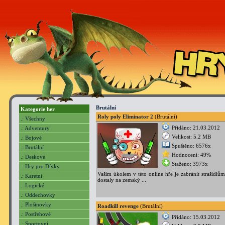
Brutální
Kategorie her
Roly poly Eliminator 2
(Brutální)
.: Všechny
Přidáno: 21.03.2012
.: Adventury
Velikost: 5.2 MB
.: Bojové
Spuštěno: 6576x
.: Brutální
Hodnocení: 49%
.: Deskové
Staženo: 3973x
.: Hry pro Dívky
Vašim úkolem v této online hře je zabránit strašidlů
.: Karetní
dostaly na zemský ...
.: Logické
.: Oddechovky
.: Plošinovky
Roadkill revenge
(Brutální)
.: Postřehové
Přidáno: 15.03.2012
.: Sportovní