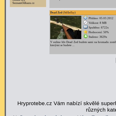
SeznamOdkazu.cz
Dead Zed
(Střílečky)
Přidáno: 05.03.2012
Velikost: 8 MB
Spuštěno: 6722x
Hodnocení: 50%
Staženo: 3629x
V online hře Dead Zed budete sami na hromadu zomb
kterými se budete ...
Hryprotebe.cz Vám nabízí skvělé superh
různých kat