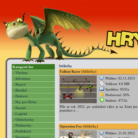
Střílečky
Kategorie her
Fallout Racer
(Střílečky)
.: Všechny
Přidáno: 02.11.2013
.: Adventury
Velikost: 4.6 MB
.: Bojové
Spuštěno: 9535x
.: Brutální
Hodnocení: 50%
.: Deskové
Staženo: 4715x
.: Hry pro Dívky
Píše se rok 2052, po nukleární válce je na Zemi jen
.: Karetní
populace a ...
.: Logické
.: Oddechovky
.: Plošinovky
Operation Fox
(Střílečky)
.: Postřehové
Přidáno: 21.05.2012
.: Sportovní