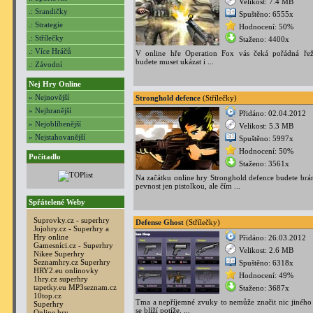
Velikost: 7.4 MB
.: Srandičky
Spuštěno: 6555x
.: Strategie
Hodnocení: 50%
.: Střílečky
Staženo: 4400x
.: Více Hráčů
V online hře Operation Fox vás čeká pořádná řež
budete muset ukázat i ...
.: Závodní
Nej Hry Online
» Nejnovější
Stronghold defence
(Střílečky)
» Nejhranější
Přidáno: 02.04.2012
» Nejoblíbenější
Velikost: 5.3 MB
» Nejstahovanější
Spuštěno: 5997x
Hodnocení: 50%
Počítadlo
Staženo: 3561x
Na začátku online hry Stronghold defence budete brán
pevnost jen pistolkou, ale čím ...
Spřátelené Weby
Suprovky.cz - superhry
Defense Ghost
(Střílečky)
Jojohry.cz - Superhry a
Hry online
Přidáno: 26.03.2012
Gamesníci.cz - Superhry
Velikost: 2.6 MB
Nikee Superhry
Seznamhry.cz Superhry
Spuštěno: 6318x
HRY2.eu onlinovky
Hodnocení: 49%
1hry.cz superhry
tapetky.eu
MP3seznam.cz
Staženo: 3687x
10top.cz
Tma a nepříjemné zvuky to nemůže značit nic jiného 
Superhry
se blíží potíže. ...
Online hry