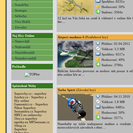
Spuštěno: 6531x
.: Srandičky
Hodnocení: 50%
.: Strategie
Staženo: 3504x
.: Střílečky
12 kol na Vás čeká na cestě k vítězství v online hře
.: Více Hráčů
the ...
.: Závodní
Nej Hry Online
Airport madness 4
(Postřehové hry)
» Nejnovější
Přidáno: 02.04.2012
» Nejhranější
Velikost: 3.3 MB
» Nejoblíbenější
Spuštěno: 6517x
» Nejstahovanější
Hodnocení: 49%
Staženo: 3790x
Počítadlo
Řídícím letového provozu se mohou stát pouze ti něj
této online hře se ...
Spřátelené Weby
Turbo Spirit
(Závodní hry)
Suprovky.cz - superhry
Přidáno: 04.11.2010
Jojohry.cz - Superhry a
Hry online
Velikost: 1.8 MB
Gamesníci.cz - Superhry
Spuštěno: 6481x
Nikee Superhry
Seznamhry.cz Superhry
Hodnocení: 50%
HRY2.eu onlinovky
Staženo: 3577x
1hry.cz superhry
tapetky.eu
MP3seznam.cz
Nasedněte na tuhle nadupanou mašinu a rozdejte 
10top.cz
motocyklových závodech s těmi ...
Superhry
Online hry