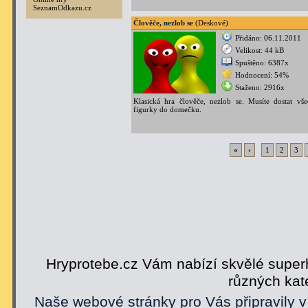
SeznamOdkazu.cz
Člověče, nezlob se
(Deskové)
Přidáno: 06.11.2011
Velikost: 44 kB
Spuštěno: 6387x
Hodnocení: 54%
Staženo: 2916x
Klasická hra člověče, nezlob se. Musíte dostat vš
figurky do domečku.
«
‹
1
2
3
Hryprotebe.cz Vám nabízí skvělé superh
různých kat
Naše webové stránky pro Vás připravily v