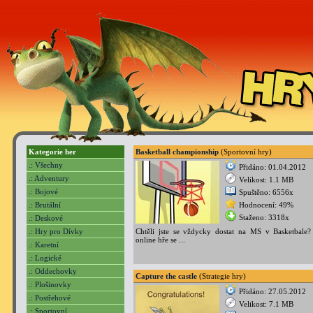
Kategorie her
Basketball championship
(Sportovní hry)
.: Všechny
Přidáno: 01.04.2012
.: Adventury
Velikost: 1.1 MB
.: Bojové
Spuštěno: 6556x
.: Brutální
Hodnocení: 49%
Staženo: 3318x
.: Deskové
.: Hry pro Dívky
Chtěli jste se vždycky dostat na MS v Basketbale?
online hře se ...
.: Karetní
.: Logické
.: Oddechovky
Capture the castle
(Strategie hry)
.: Plošinovky
Přidáno: 27.05.2012
.: Postřehové
Velikost: 7.1 MB
.: Sportovní