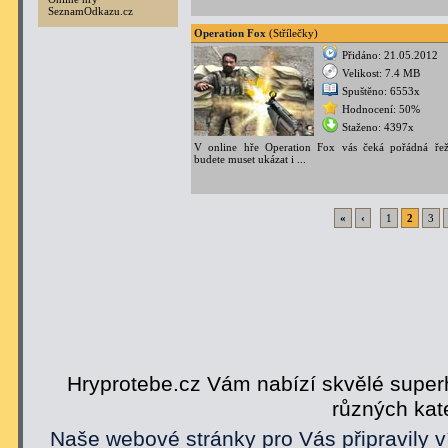
SeznamOdkazu.cz
Operation Fox
(Střílečky)
Přidáno: 21.05.2012
Velikost: 7.4 MB
Spuštěno: 6553x
Hodnocení: 50%
Staženo: 4397x
V online hře Operation Fox vás čeká pořádná řež
budete muset ukázat i ...
«
‹
1
2
3
Hryprotebe.cz Vám nabízí skvělé superh
různých kat
Naše webové stránky pro Vás připravily v