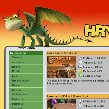
Kategorie her
Moon Police
(Závodní hry)
.: Všechny
Přidáno: 16.04.2013
.: Adventury
Velikost: 3.4 MB
.: Bojové
Spuštěno: 10837x
.: Brutální
Hodnocení: 48%
Staženo: 4769x
.: Deskové
.: Hry pro Dívky
V online hře Moon Police se vypravíte na měsíční zá
kde se stanete řidičem ...
.: Karetní
.: Logické
.: Oddechovky
Governon of Poker 2
(Karetní hry)
.: Plošinovky
Přidáno: 08.11.2011
.: Postřehové
Velikost: 10.3 MB
.: Sportovní