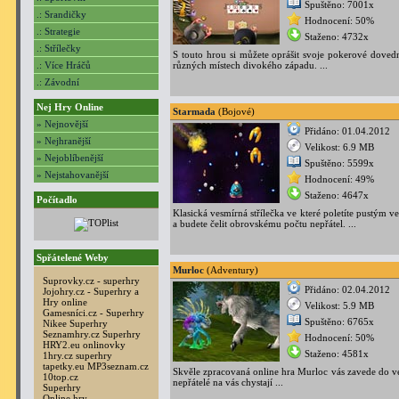
Spuštěno: 7001x
.: Srandičky
Hodnocení: 50%
.: Strategie
Staženo: 4732x
.: Střílečky
S touto hrou si můžete oprášit svoje pokerové dovedn
.: Více Hráčů
různých místech divokého západu. ...
.: Závodní
Nej Hry Online
Starmada
(Bojové)
» Nejnovější
Přidáno: 01.04.2012
» Nejhranější
Velikost: 6.9 MB
» Nejoblíbenější
Spuštěno: 5599x
» Nejstahovanější
Hodnocení: 49%
Staženo: 4647x
Počítadlo
Klasická vesmírná střílečka ve které poletíte pustým 
a budete čelit obrovskému počtu nepřátel. ...
Spřátelené Weby
Murloc
(Adventury)
Suprovky.cz - superhry
Přidáno: 02.04.2012
Jojohry.cz - Superhry a
Hry online
Velikost: 5.9 MB
Gamesníci.cz - Superhry
Spuštěno: 6765x
Nikee Superhry
Seznamhry.cz Superhry
Hodnocení: 50%
HRY2.eu onlinovky
Staženo: 4581x
1hry.cz superhry
tapetky.eu
MP3seznam.cz
Skvěle zpracovaná online hra Murloc vás zavede do ve
10top.cz
nepřátelé na vás chystají ...
Superhry
Online hry