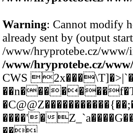
Warning
: Cannot modify h
already sent by (output start
/www/hryprotebe.cz/www/in
/www/hryprotebe.cz/www/
CWS 2x���\T]�>|`�
��n�������f�
�C@@Z�����������{��;�
����'�Z_`a����G�
��