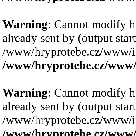
Warning
: Cannot modify h
already sent by (output start
/www/hryprotebe.cz/www/in
/www/hryprotebe.cz/www/
Warning
: Cannot modify h
already sent by (output start
/www/hryprotebe.cz/www/in
/www/hryprotebe.cz/www/