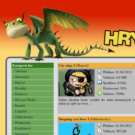
Kategorie her
City siege 3
(Bojové)
.: Všechny
Přidáno: 01.04.2012
.: Adventury
Velikost: 4.6 MB
.: Bojové
Spuštěno: 6156x
.: Brutální
Hodnocení: 50%
Staženo: 3596x
.: Deskové
.: Hry pro Dívky
Vašim úkolem bude vyrážet do měst obsazených v
získat je zpět na svou ...
.: Karetní
.: Logické
.: Oddechovky
Shopping cart hero 3
(Oddechovky)
.: Plošinovky
Přidáno: 01.04.2012
.: Postřehové
Velikost: 585 kB
.: Sportovní