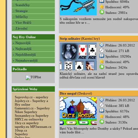
Spuštěno: 6046x
.: Srandičky
Hodnocení: 49%
.: Strategie
Staženo: 2981x
.: Střílečky
S nákupním vozíkem nemusíte jen nudně nakupovat
.: Více Hráčů
této online hře se s ...
.: Závodní
Nej Hry Online
Strip solitaire
(Karetní hry)
» Nejnovější
Přidáno: 26.03.2012
» Nejhranější
Velikost: 271 kB
» Nejoblíbenější
Spuštěno: 19290x
» Nejstahovanější
Hodnocení: 49%
Staženo: 3424x
Počítadlo
Klasický solitaire, ale na zadní straně jsou opravdu
oděná děvčata což ocení hlavně
Spřátelené Weby
Dice mogul
(Deskové)
Suprovky.cz - superhry
Přidáno: 26.03.2012
Jojohry.cz - Superhry a
Hry online
Velikost: 385 kB
Gamesníci.cz - Superhry
Spuštěno: 6170x
Nikee Superhry
Seznamhry.cz Superhry
Hodnocení: 48%
HRY2.eu onlinovky
Staženo: 3130x
1hry.cz superhry
tapetky.eu
MP3seznam.cz
Baví Vás Monopoly nebo Dostihy a sázky? Pokud ano,
10top.cz
vám bude líbit ...
Superhry
Online hry