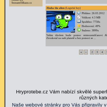
SeznamOdkazu.cz
Abuba the alien
(Logické hry)
Přidáno: 26.03.2012
Velikost: 4.3 MB
Spuštěno: 7758x
Hodnocení: 49%
Staženo: 3899x
Vašim úkolem bude pomoc mimozemšťanovi Ab
Ztroskotal na naši planetě a bez pomoci se ...
«
‹
2
3
4
Hryprotebe.cz Vám nabízí skvělé superh
různých kat
Naše webové stránky pro Vás připravily v