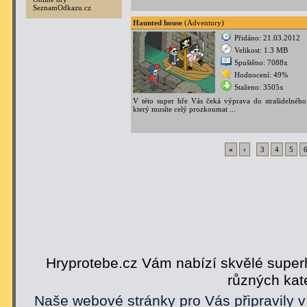
SeznamOdkazu.cz
Haunted house
(Adventury)
Přidáno: 21.03.2012
Velikost: 1.3 MB
Spuštěno: 7088x
Hodnocení: 49%
Staženo: 3505x
V této super hře Vás čeká výprava do strašidelnéh
který musíte celý prozkoumat ...
«
‹
3
4
5
Hryprotebe.cz Vám nabízí skvělé superh
různých kat
Naše webové stránky pro Vás připravily v