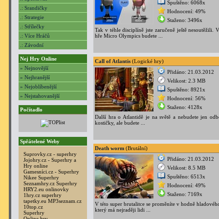
Spuštěno: 6068x
.: Srandičky
Hodnocení: 49%
.: Strategie
Staženo: 3496x
.: Střílečky
Tak v téhle disciplíně jste zaručeně ještě nesoutěžili. 
.: Více Hráčů
hře Micro Olympics budete ...
.: Závodní
Nej Hry Online
Call of Atlantis
(Logické hry)
» Nejnovější
Přidáno: 21.03.2012
» Nejhranější
Velikost: 2.3 MB
» Nejoblíbenější
Spuštěno: 8921x
» Nejstahovanější
Hodnocení: 56%
Staženo: 4128x
Počítadlo
Další hra o Atlantidě je na světě a nebudete jen odb
kostičky, ale budete ...
Spřátelené Weby
Death worm
(Brutální)
Suprovky.cz - superhry
Přidáno: 21.03.2012
Jojohry.cz - Superhry a
Hry online
Velikost: 8.5 MB
Gamesníci.cz - Superhry
Spuštěno: 6513x
Nikee Superhry
Seznamhry.cz Superhry
Hodnocení: 49%
HRY2.eu onlinovky
Staženo: 7169x
1hry.cz superhry
tapetky.eu
MP3seznam.cz
V této super brutalitce se proměníte v hodně hladovéh
10top.cz
který má nejraději lidi ...
Superhry
Online hry