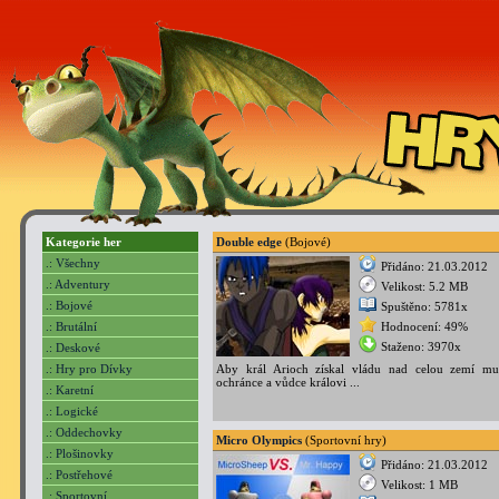
Kategorie her
Double edge
(Bojové)
.: Všechny
Přidáno: 21.03.2012
.: Adventury
Velikost: 5.2 MB
.: Bojové
Spuštěno: 5781x
.: Brutální
Hodnocení: 49%
Staženo: 3970x
.: Deskové
.: Hry pro Dívky
Aby král Arioch získal vládu nad celou zemí mu
ochránce a vůdce královi ...
.: Karetní
.: Logické
.: Oddechovky
Micro Olympics
(Sportovní hry)
.: Plošinovky
Přidáno: 21.03.2012
.: Postřehové
Velikost: 1 MB
.: Sportovní