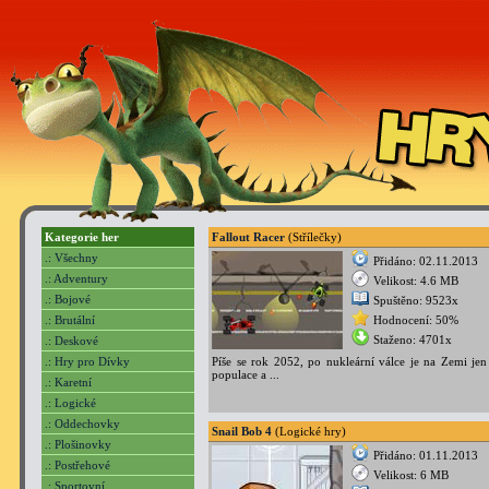
Kategorie her
Fallout Racer
(Střílečky)
.: Všechny
Přidáno: 02.11.2013
.: Adventury
Velikost: 4.6 MB
.: Bojové
Spuštěno: 9523x
.: Brutální
Hodnocení: 50%
Staženo: 4701x
.: Deskové
.: Hry pro Dívky
Píše se rok 2052, po nukleární válce je na Zemi jen
populace a ...
.: Karetní
.: Logické
.: Oddechovky
Snail Bob 4
(Logické hry)
.: Plošinovky
Přidáno: 01.11.2013
.: Postřehové
Velikost: 6 MB
.: Sportovní