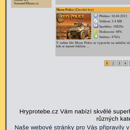
SeznamOdkazu.cz
Moon Police
(Závodní hry)
Přidáno: 16.04.2013
Velikost: 3.4 MB
Spuštěno: 10829x
Hodnocení: 48%
Staženo: 4762x
V online hře Moon Police se vypravíte na měsíční zá
kde se stanete řidičem ...
1
2
3
4
Hryprotebe.cz Vám nabízí skvělé superh
různých kat
Naše webové stránky pro Vás připravily v