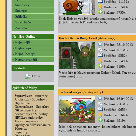
Spuštěno: 11132x
.: Srandičky
Hodnocení: 50%
.: Strategie
Staženo: 4735x
.: Střílečky
Šnek Bob se vydává prozkoumat neznámý vesmír a ž
.: Více Hráčů
jiných planetách.Pokud chce letět, ...
.: Závodní
Nej Hry Online
Doctor Acorn Birdy Level
(Adventury)
» Nejnovější
Přidáno: 28.10.2013
» Nejhranější
Velikost: 6.3 MB
» Nejoblíbenější
Spuštěno: 9582x
» Nejstahovanější
Hodnocení: 49%
Staženo: 4198x
Počítadlo
V této hře je hlavní postavou Doktor Žalud. Ten se v
cestu temným ...
Spřátelené Weby
Tech and magic
(Strategie hry)
Suprovky.cz - superhry
Přidáno: 16.04.2013
Jojohry.cz - Superhry a
Hry online
Velikost: 7.4 MB
Gamesníci.cz - Superhry
Spuštěno: 9659x
Nikee Superhry
Seznamhry.cz Superhry
Hodnocení: 66%
HRY2.eu onlinovky
Staženo: 4919x
1hry.cz superhry
tapetky.eu
MP3seznam.cz
Ještě než se stanete mocným kouzelníkem tak budet
10top.cz
vystoupit na hradby a svou ...
Superhry
Online hry